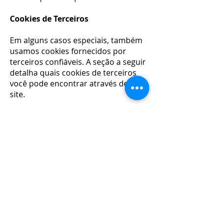
Cookies de Terceiros
Em alguns casos especiais, também
usamos cookies fornecidos por
terceiros confiáveis. A seção a seguir
detalha quais cookies de terceiros
você pode encontrar através deste
site.
Este site usa o Google Analytics, que
é uma das soluções de análise mais
difundidas e confiáveis ​​da Web, para
nos ajudar a entender como você
usa o site e como podemos
melhorar sua experiência. Esses
cookies podem rastrear itens como
quanto tempo você gasta no site e
as páginas visitadas, para que
possamos continuar produzindo